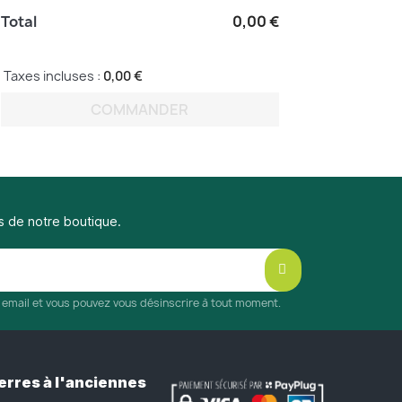
Total
0,00 €
Taxes incluses :
0,00 €
COMMANDER
s de notre boutique.
r email et vous pouvez vous désinscrire à tout moment.
erres à l'anciennes