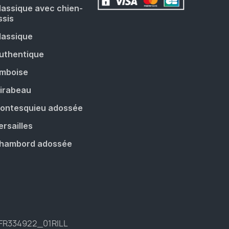
lassique avec chien-
ssis
lassique
uthentique
mboise
irabeau
ontesquieu adossée
ersailles
hambord adossée
 FR334922_01RILL