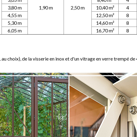
3,80 m
1,90 m
2,50 m
10,40 m²
4
4,55 m
12,50 m²
8
5,30 m
14,60 m²
8
6,05 m
16,70 m²
8
au choix), de la visserie en inox et d'un vitrage en verre trempé de