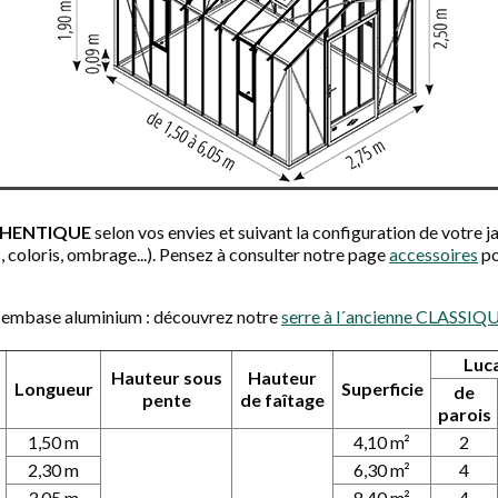
UTHENTIQUE
selon vos envies et suivant la configuration de votre 
 coloris, ombrage...). Pensez à consulter notre page
accessoires
po
 embase aluminium : découvrez notre
serre à l´ancienne CLASSIQ
Luc
Hauteur
sous
Hauteur
Longueur
Superficie
de
pente
de
faîtage
parois
1,50 m
4,10 m²
2
2,30 m
6,30 m²
4
3,05 m
8,40 m²
4