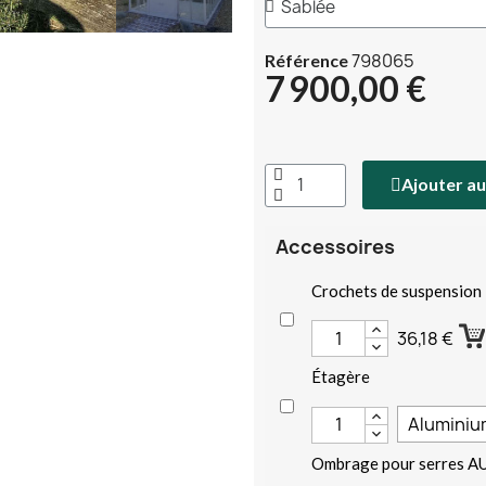
798065
Référence
7 900,00 €
Ajouter au
Accessoires
Crochets de suspension
36,18 €
Étagère
Ombrage pour serres 