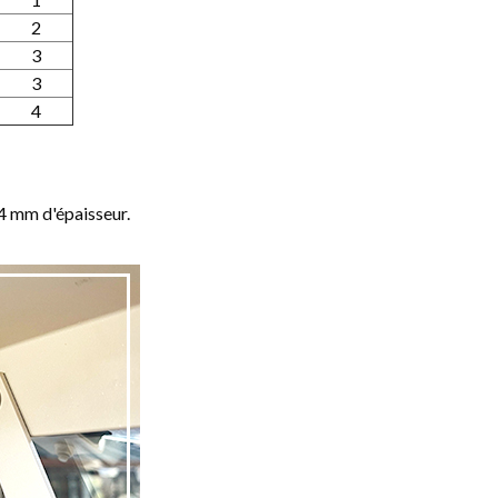
2
3
3
4
 4 mm d'épaisseur.