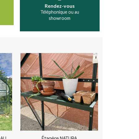
Rendez-vous
Téléphonique ou au
showroom
Ombrage pour serres CARVI, LAURUS et ALOÉ
Étagère NATURA