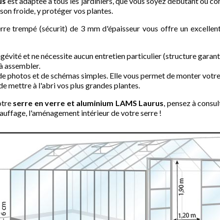
us
est adaptée à tous les jardiniers, que vous soyez débutant ou con
aison froide, y protéger vos plantes.
rre trempé (sécurit) de 3 mm d'épaisseur vous offre un excellent 
évité et ne nécessite aucun entretien particulier (structure garant
 à assembler.
e de photos et de schémas simples. Elle vous permet de monter votr
de mettre à l'abri vos plus grandes plantes.
otre
serre en verre et aluminium LAMS Laurus
, pensez à consu
chauffage, l'aménagement intérieur de votre serre !