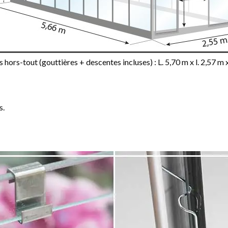
hors-tout (gouttières + descentes incluses) : L. 5,70 m x l. 2,57 m 
s.