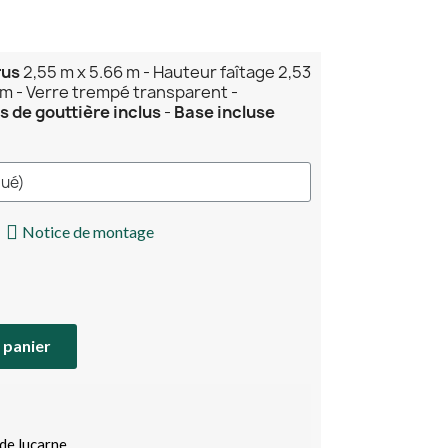
rus
2,55 m x 5.66 m - Hauteur faîtage 2,53
 m - Verre trempé transparent -
 de gouttière inclus
-
Base incluse
Notice de montage
 panier
de lucarne