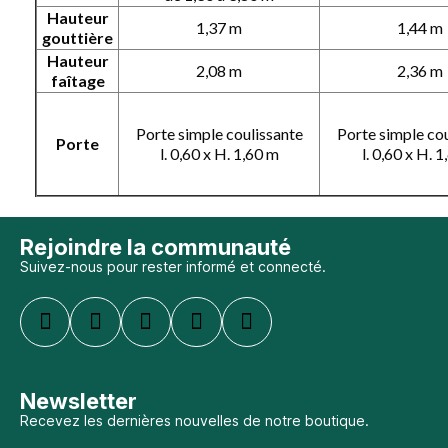
Hauteur
1,37 m
1,44 m
gouttière
Hauteur
2,08 m
2,36 m
faîtage
Porte simple coulissante
Porte simple cou
Porte
l. 0,60 x H. 1,60 m
l. 0,60 x H. 
Rejoindre la communauté
Suivez-nous pour rester informé et connecté.
Newsletter
Recevez les dernières nouvelles de notre boutique.