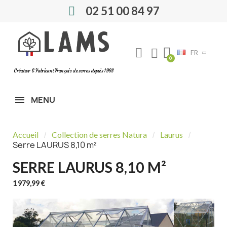
02 51 00 84 97
FR
Créateur & Fabricant Français de serres depuis 1993
MENU
Accueil
Collection de serres Natura
Laurus
Serre LAURUS 8,10 m²
SERRE LAURUS 8,10 M²
1 979,99 €