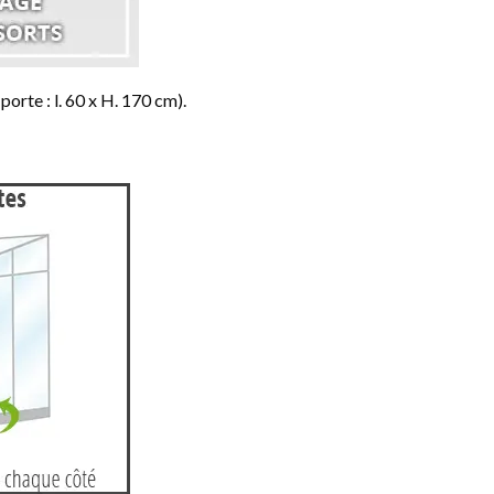
orte : l. 60 x H. 170 cm).