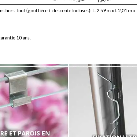
s hors-tout (gouttière + descente incluses): L. 2,59 m x l. 2,01 m x 
garantie 10 ans.