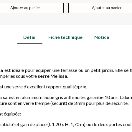
Ajouter au panier
Ajouter au panier
Détail
Fiche technique
Notice
sa
est idéale pour équiper une terrasse ou un petit jardin. Elle se f
empéries sous votre
serre Melissa
.
st une serre d'excellent rapport qualité/prix.
issa
est en aluminium laqué gris anthracite, garantie 10 ans. L'alu
oiture sont en verre trempé (sécurit) de 3 mm pour plus de sécurité.
st équipée:
icité et gain de place (l. 1,20 x H. 1,70 m) ou de deux portes coulis