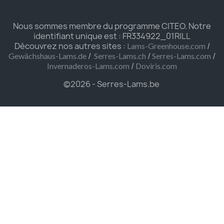
Nous sommes membre du programme CITEO. Notre
identifiant unique est : FR334922_01RILL
Découvrez nos autres sites :
/
Lams-Greenhouse.com
/
/
/
Gewächshaus-Lams.de
Serres-Lams.ch
Serres-Lams.com
/
Invernaderos-Lams.com
Doviris.com
©2026 - Serres-Lams.be