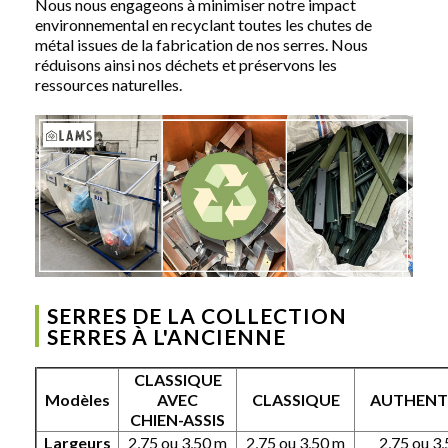
Nous nous engageons à minimiser notre impact
environnemental en recyclant toutes les chutes de
métal issues de la fabrication de nos serres. Nous
réduisons ainsi nos déchets et préservons les
ressources naturelles.
SERRES DE LA COLLECTION
SERRES À L'ANCIENNE
CLASSIQUE
Modèles
AVEC
CLASSIQUE
AUTHENT
CHIEN-ASSIS
Largeurs
2,75 ou 3,50 m
2,75 ou 3,50 m
2,75 ou 3