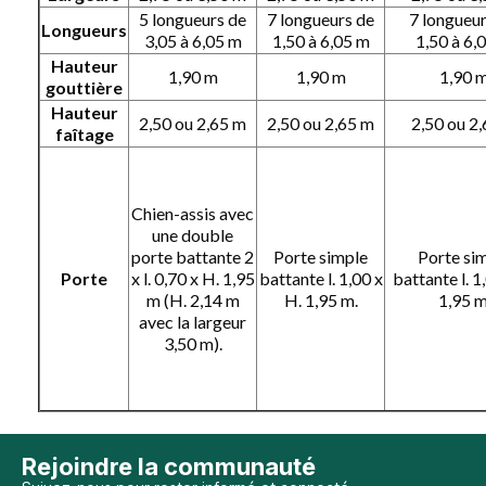
5 longueurs de
7 longueurs de
7 longueu
Longueurs
3,05 à 6,05 m
1,50 à 6,05 m
1,50 à 6,
Hauteur
1,90 m
1,90 m
1,90 
gouttière
Hauteur
2,50 ou 2,65 m
2,50 ou 2,65 m
2,50 ou 2
faîtage
Chien-assis avec
une double
porte battante 2
Porte simple
Porte si
Porte
x l. 0,70 x H. 1,95
battante l. 1,00 x
battante l. 1
m (H. 2,14 m
H. 1,95 m.
1,95 m
avec la largeur
3,50 m).
Rejoindre la communauté