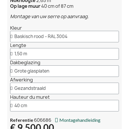
Nokhoogte
2,65 m
Op lage muur
40 cm of 87 cm
Montage van uw serre op aanvraag.
Kleur
Lengte
Dakbeglazing
Afwerking
Hauteur du muret
606686
Referentie
Montagehandleiding
€ 9.500,00