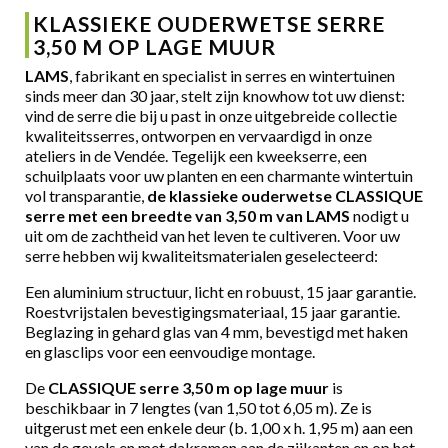
KLASSIEKE OUDERWETSE SERRE
3,50 M OP LAGE MUUR
LAMS
, fabrikant en specialist in serres en wintertuinen
sinds meer dan 30 jaar, stelt zijn knowhow tot uw dienst:
vind de serre die bij u past in onze uitgebreide collectie
kwaliteitsserres, ontworpen en vervaardigd in onze
ateliers in de Vendée. Tegelijk een kweekserre, een
schuilplaats voor uw planten en een charmante wintertuin
vol transparantie,
de klassieke ouderwetse CLASSIQUE
serre met een breedte van 3,50 m van LAMS
nodigt u
uit om de zachtheid van het leven te cultiveren. Voor uw
serre hebben wij kwaliteitsmaterialen geselecteerd:
Een aluminium structuur, licht en robuust, 15 jaar garantie.
Roestvrijstalen bevestigingsmateriaal, 15 jaar garantie.
Beglazing in gehard glas van 4 mm, bevestigd met haken
en glasclips voor een eenvoudige montage.
De
CLASSIQUE serre 3,50 m op lage muur
is
beschikbaar in 7 lengtes (van 1,50 tot 6,05 m). Ze is
uitgerust met een enkele deur (b. 1,00 x h. 1,95 m) aan een
van de gevels en met dakramen aan de zijkanten en op het