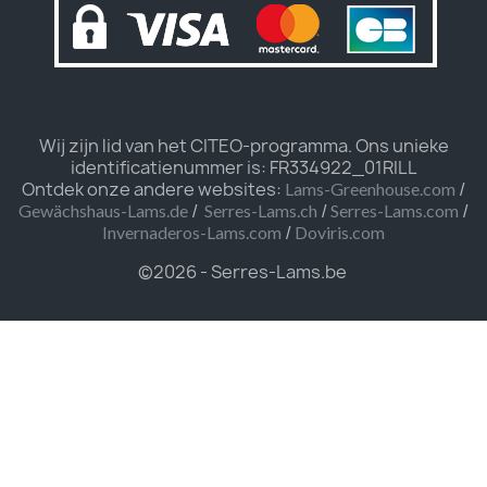
Wij zijn lid van het CITEO-programma. Ons unieke
identificatienummer is: FR334922_01RILL
Ontdek onze andere websites:
/
Lams-Greenhouse.com
/
/
/
Gewächshaus-Lams.de
Serres-Lams.ch
Serres-Lams.com
/
Invernaderos-Lams.com
Doviris.com
©2026 - Serres-Lams.be