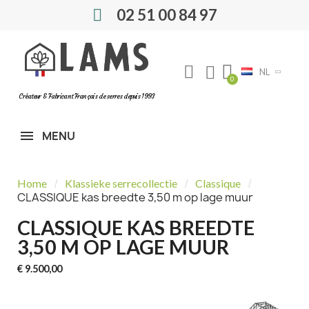
02 51 00 84 97
NL
Créateur & Fabricant Français de serres depuis 1993
MENU
Home
Klassieke serrecollectie
Classique
CLASSIQUE kas breedte 3,50 m op lage muur
CLASSIQUE KAS BREEDTE
3,50 M OP LAGE MUUR
€ 9.500,00