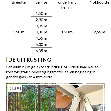
Breedte
Lengte
onderkant
Nokhoogte
helling
1,50 m
2,30 m
3,05 m
3,50 m
3,80 m
1,90 m
2,65 m
4,55 m
5,30 m
6,05 m
DE UITRUSTING
Een aluminium gelakte structuur (RAL-kleur naar keuze),
roestvrijstalen bevestigingsmateriaal en beglazing in
gehard glas van 4 mm dikte.