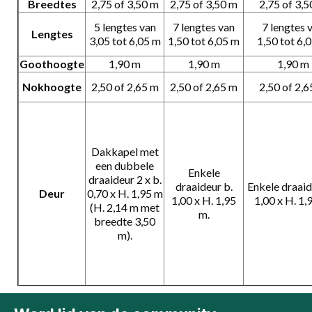
Breedtes
2,75 of 3,50 m
2,75 of 3,50 m
2,75 of 3,
5 lengtes van
7 lengtes van
7 lengtes 
Lengtes
3,05 tot 6,05 m
1,50 tot 6,05 m
1,50 tot 6,
Goothoogte
1,90 m
1,90 m
1,90 m
Nokhoogte
2,50 of 2,65 m
2,50 of 2,65 m
2,50 of 2,
Dakkapel met
een dubbele
Enkele
draaideur 2 x b.
draaideur b.
Enkele draaid
Deur
0,70 x H. 1,95 m
1,00 x H. 1,95
1,00 x H. 1,
(H. 2,14 m met
m.
breedte 3,50
m).