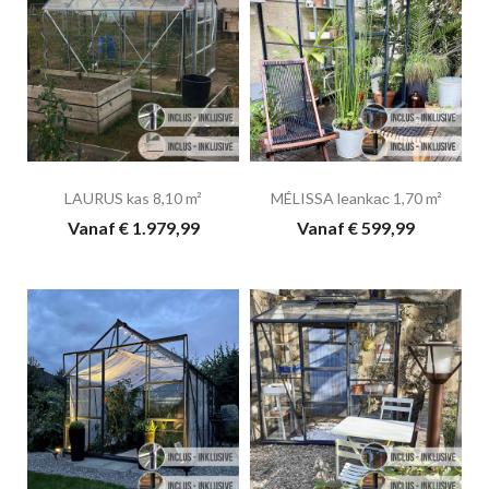
LAURUS kas 8,10 m²
MÉLISSA leankас 1,70 m²
Vanaf € 1.979,99
Vanaf € 599,99