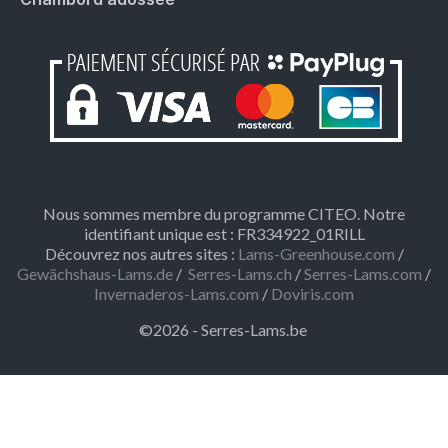
Nous sommes membre du programme CITEO. Notre
identifiant unique est : FR334922_01RILL
Découvrez nos autres sites :
Lams-Greenhouse.com
/
Gewächshaus-Lams.de
/
Serres-Lams.ch
/
Serres-Lams.com
/
Invernaderos-Lams.com
/
Doviris.com
©2026 - Serres-Lams.be