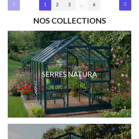
1
2
3
…
6
NOS COLLECTIONS
SERRES NATURA