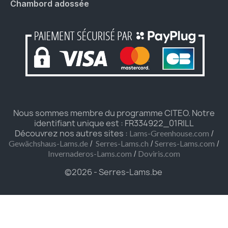
Chambord adossée
Nous sommes membre du programme CITEO. Notre
identifiant unique est : FR334922_01RILL
Découvrez nos autres sites :
/
Lams-Greenhouse.com
/
/
/
Gewächshaus-Lams.de
Serres-Lams.ch
Serres-Lams.com
/
Invernaderos-Lams.com
Doviris.com
©2026 - Serres-Lams.be