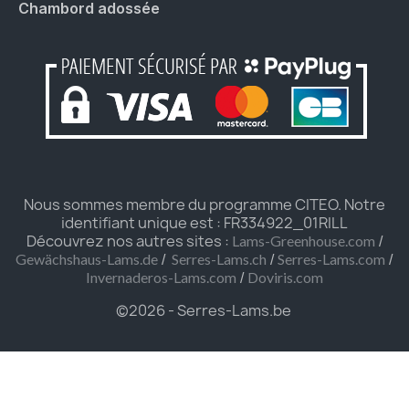
Chambord adossée
Nous sommes membre du programme CITEO. Notre
identifiant unique est : FR334922_01RILL
Découvrez nos autres sites :
/
Lams-Greenhouse.com
/
/
/
Gewächshaus-Lams.de
Serres-Lams.ch
Serres-Lams.com
/
Invernaderos-Lams.com
Doviris.com
©2026 - Serres-Lams.be