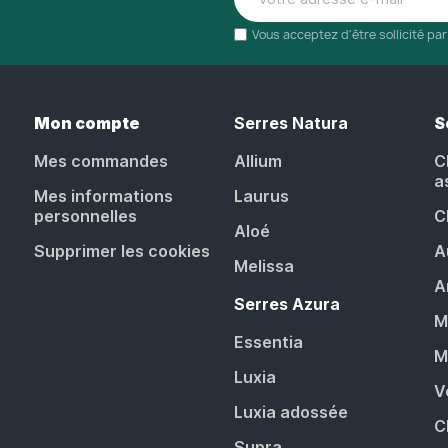
Vous acceptez d'être sollicité pa
Mon compte
Serres Natura
S
Mes commandes
Allium
C
a
Mes informations
Laurus
personnelles
C
Aloé
Supprimer les cookies
A
Melissa
A
Serres Azura
M
Essentia
M
Luxia
V
Luxia adossée
C
Supra