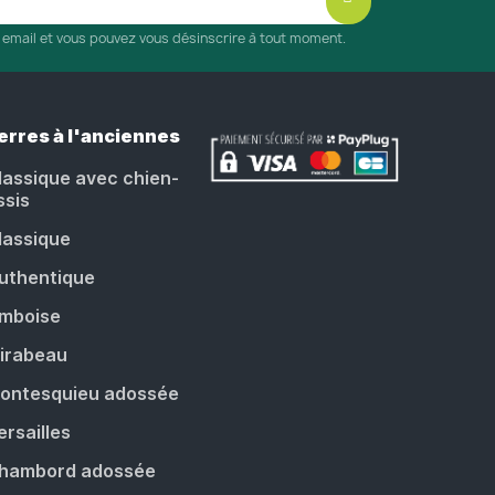
r email et vous pouvez vous désinscrire à tout moment.
erres à l'anciennes
lassique avec chien-
ssis
lassique
uthentique
mboise
irabeau
ontesquieu adossée
ersailles
hambord adossée