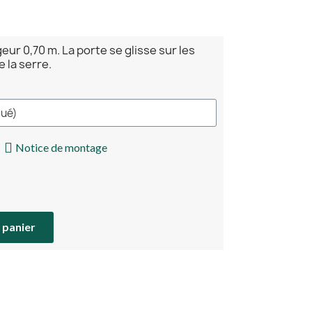
eur 0,70 m. La porte se glisse sur les
e la serre.
Notice de montage
 panier