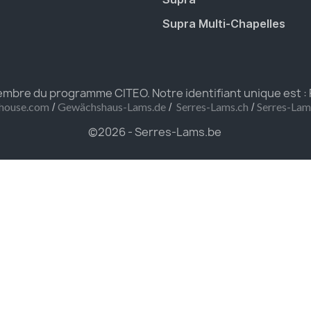
Supra Multi-Chapelles
bre du programme CITEO. Notre identifiant unique est :
/
/
/
house.com
Gewächshaus-Lams.de
Serres-Lams.ch
Serres-La
©2026 - Serres-Lams.be