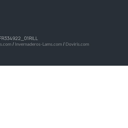
 FR334922_01RILL
/
/
ms.com
Invernaderos-Lams.com
Doviris.com