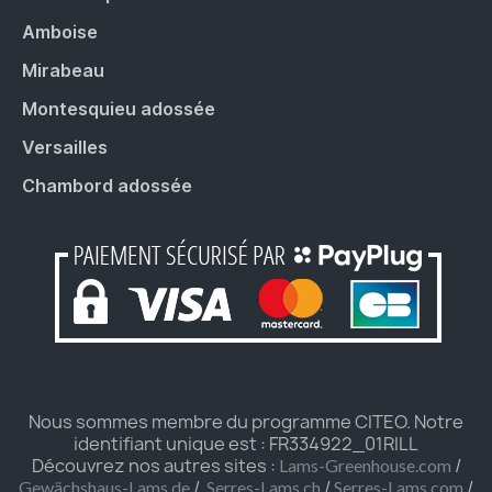
Amboise
Mirabeau
Montesquieu adossée
Versailles
Chambord adossée
Nous sommes membre du programme CITEO. Notre
identifiant unique est : FR334922_01RILL
Découvrez nos autres sites :
/
Lams-Greenhouse.com
/
/
/
Gewächshaus-Lams.de
Serres-Lams.ch
Serres-Lams.com