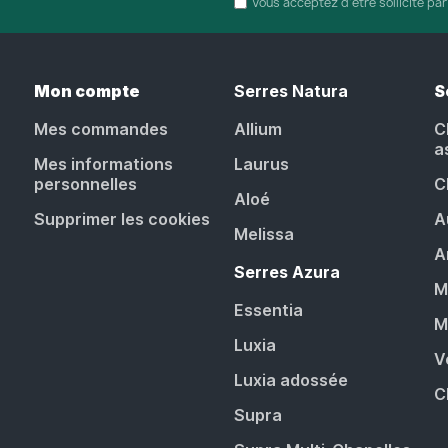
Vous acceptez d'être sollicité pa
Mon compte
Serres Natura
S
Mes commandes
Allium
C
a
Mes informations
Laurus
personnelles
C
Aloé
Supprimer les cookies
A
Melissa
A
Serres Azura
M
Essentia
M
Luxia
V
Luxia adossée
C
Supra