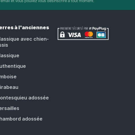
r email et vous pouvez vous désinscrire à tout moment.
erres à l'anciennes
lassique avec chien-
ssis
lassique
uthentique
mboise
irabeau
ontesquieu adossée
ersailles
hambord adossée