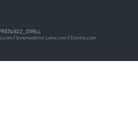
 FR334922_01RILL
/
/
ms.com
Invernaderos-Lams.com
Doviris.com