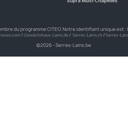
Supra Multi-Chapelles
bre du programme CITEO. Notre identifiant unique est :
/
/
/
house.com
Gewächshaus-Lams.de
Serres-Lams.ch
Serres-La
©2026 - Serres-Lams.be