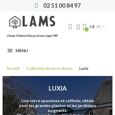
02 51 00 84 97
FR
Créateur & Fabricant Français de serres depuis 1993
MENU
Accueil
Collection de serres Azura
Luxia
LUXIA
Une serre spacieuse et raffinée, idéale
pour les grandes plantes et les jardiniers
exigeants.