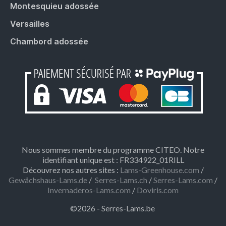
Montesquieu adossée
Versailles
Chambord adossée
Nous sommes membre du programme CITEO. Notre
identifiant unique est : FR334922_01RILL
Découvrez nos autres sites :
Lams-Greenhouse.com
/
Gewächshaus-Lams.de
/
Serres-Lams.ch
/
Serres-Lams.com
/
Invernaderos-Lams.com
/
Doviris.com
©2026 - Serres-Lams.be