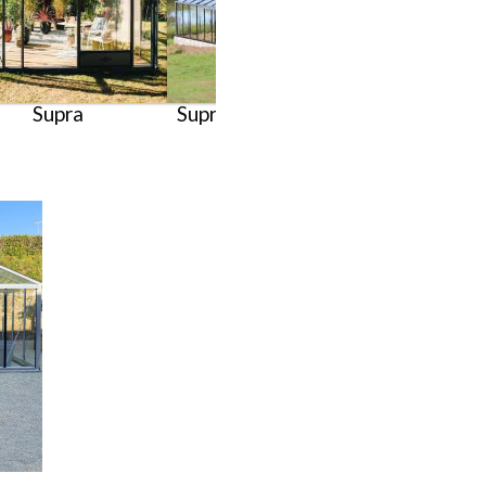
Supra
Supra multi-chapelles