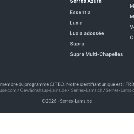
Serres Azura
M
Essentia
M
Luxia
V
Luxia adossée
C
Supra
Supra Multi-Chapelles
embre du programme CITEO. Notre identifiant unique est : F
use.com
/
Gewächshaus-Lams.de
/
Serres-Lams.ch
/
Serres-Lams.
©2026 - Serres-Lams.be