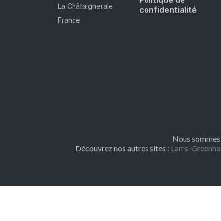
Politique de
La Châtaigneraie
confidentialité
France
Nous sommes m
Découvrez nos autres sites :
Lams-Greenho