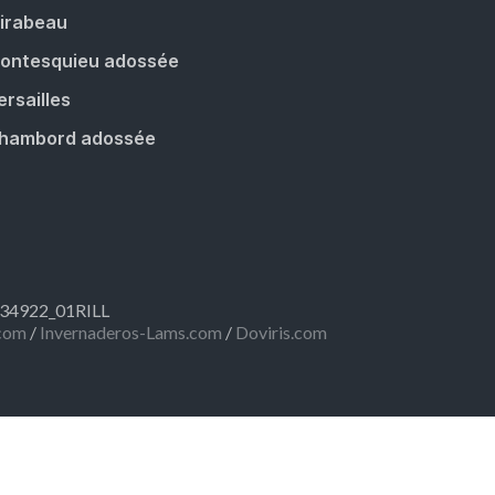
irabeau
ontesquieu adossée
ersailles
hambord adossée
R334922_01RILL
com
/
Invernaderos-Lams.com
/
Doviris.com