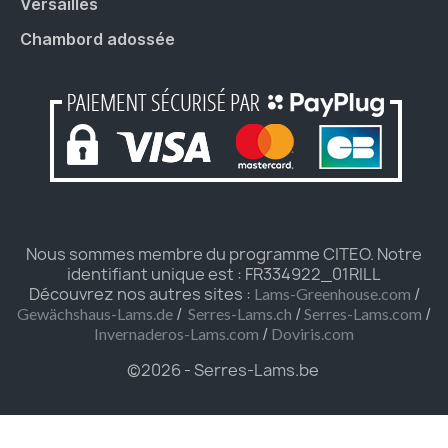
Versailles
Chambord adossée
Nous sommes membre du programme CITEO. Notre
identifiant unique est : FR334922_01RILL
Découvrez nos autres sites :
/
Lams-Greenhouse.com
/
/
/
Gewächshaus-Lams.de
Serres-Lams.ch
Serres-Lams.com
/
Invernaderos-Lams.com
Doviris.com
©2026 - Serres-Lams.be