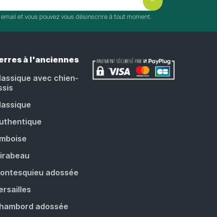
r email et vous pouvez vous désinscrire à tout moment.
erres à l'anciennes
lassique avec chien-
ssis
lassique
uthentique
mboise
irabeau
ontesquieu adossée
ersailles
hambord adossée