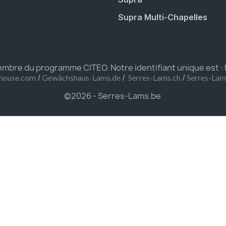
Supra Multi-Chapelles
bre du programme CITEO. Notre identifiant unique est :
/
/
/
house.com
Gewächshaus-Lams.de
Serres-Lams.ch
Serres-La
©2026 - Serres-Lams.be