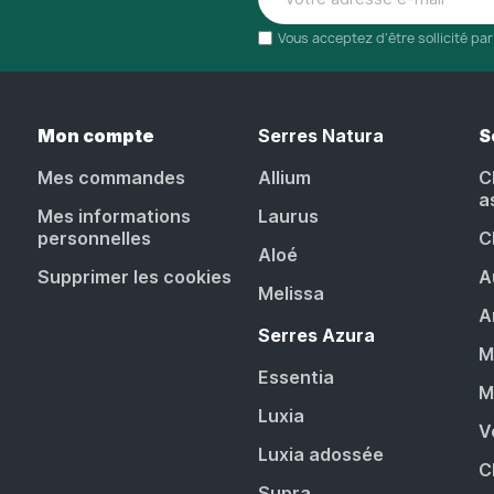
Vous acceptez d'être sollicité pa
Mon compte
Serres Natura
S
Mes commandes
Allium
C
a
Mes informations
Laurus
personnelles
C
Aloé
Supprimer les cookies
A
Melissa
A
Serres Azura
M
Essentia
M
Luxia
V
Luxia adossée
C
Supra