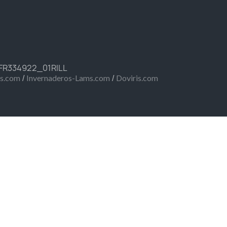
 FR334922_01RILL
/
/
ms.com
Invernaderos-Lams.com
Doviris.com