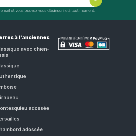
r email et vous pouvez vous désinscrire à tout moment.
erres à l'anciennes
lassique avec chien-
ssis
lassique
uthentique
mboise
irabeau
ontesquieu adossée
ersailles
hambord adossée