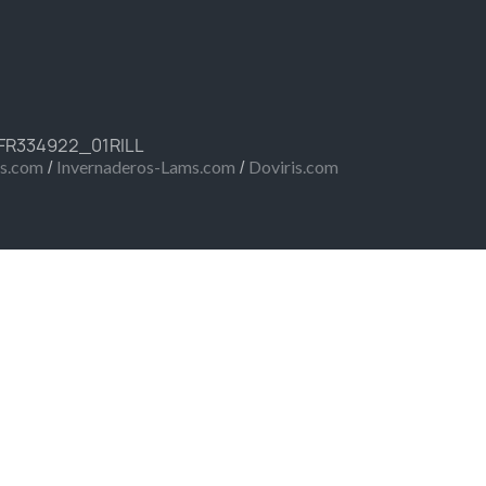
 FR334922_01RILL
/
/
ms.com
Invernaderos-Lams.com
Doviris.com