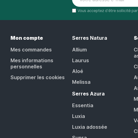
Vous acceptez d'être sollicité pa
Mon compte
Serres Natura
S
Mes commandes
Allium
C
a
Mes informations
Laurus
personnelles
C
Aloé
Supprimer les cookies
A
Melissa
A
Serres Azura
M
Essentia
M
Luxia
V
Luxia adossée
C
Supra