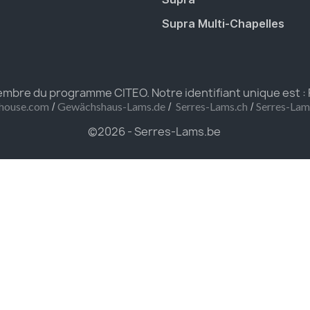
Supra Multi-Chapelles
bre du programme CITEO. Notre identifiant unique est :
/
/
/
house.com
Gewächshaus-Lams.de
Serres-Lams.ch
Serres-La
©2026 - Serres-Lams.be