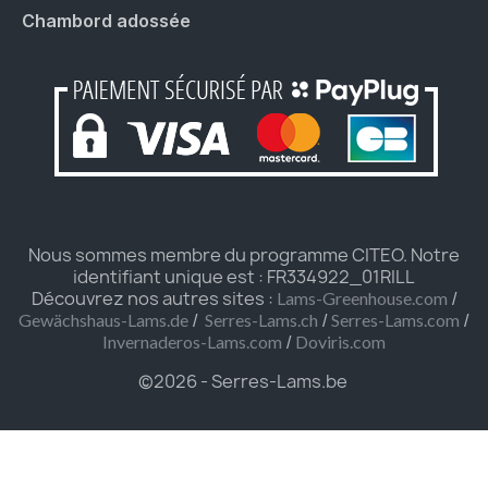
Chambord adossée
Nous sommes membre du programme CITEO. Notre
identifiant unique est : FR334922_01RILL
Découvrez nos autres sites :
/
Lams-Greenhouse.com
/
/
/
Gewächshaus-Lams.de
Serres-Lams.ch
Serres-Lams.com
/
Invernaderos-Lams.com
Doviris.com
©2026 - Serres-Lams.be