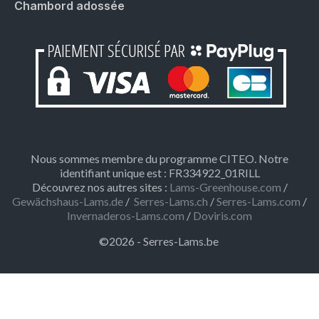
Chambord adossée
Nous sommes membre du programme CITEO. Notre
identifiant unique est : FR334922_01RILL
Découvrez nos autres sites :
Lams-Greenhouse.com
/
Gewächshaus-Lams.de
/
Serres-Lams.ch
/
Serres-Lams.com
/
Invernaderos-Lams.com
/
Doviris.com
©2026 - Serres-Lams.be