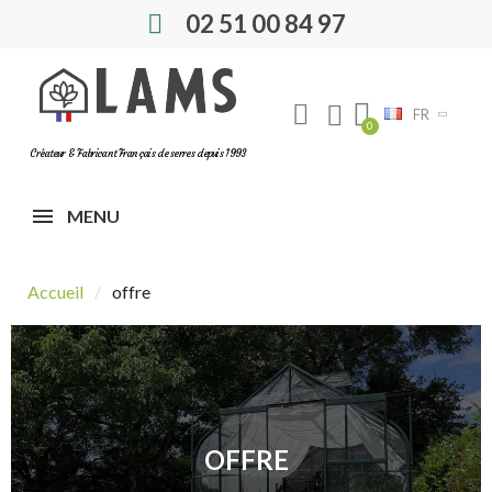
02 51 00 84 97
FR
Créateur & Fabricant Français de serres depuis 1993
MENU
Accueil
offre
OFFRE