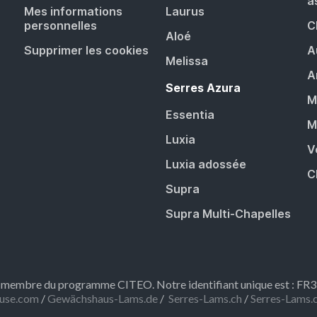
a
Mes informations
Laurus
personnelles
C
Aloé
Supprimer les cookies
A
Melissa
A
Serres Azura
M
Essentia
M
Luxia
V
Luxia adossée
C
Supra
Supra Multi-Chapelles
embre du programme CITEO. Notre identifiant unique est : F
use.com
/
Gewächshaus-Lams.de
/
Serres-Lams.ch
/
Serres-Lams.