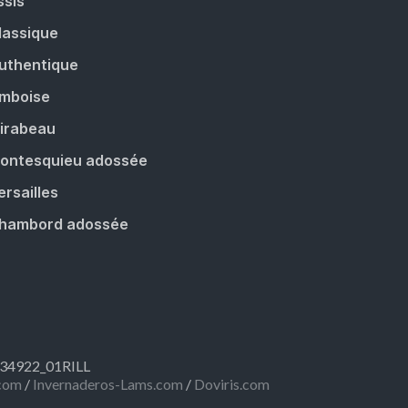
ssis
lassique
uthentique
mboise
irabeau
ontesquieu adossée
ersailles
hambord adossée
R334922_01RILL
com
/
Invernaderos-Lams.com
/
Doviris.com