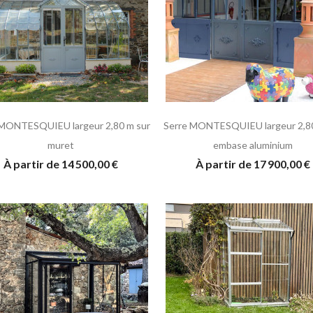
 MONTESQUIEU largeur 2,80 m sur
Serre MONTESQUIEU largeur 2,80
muret
embase aluminium
À partir de 14 500,00 €
À partir de 17 900,00 €