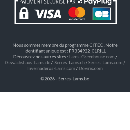
Nous sommes membre du programme CITEO. Notre
identifiant unique est : FR334922_01RILL
Découvrez nos autres sites :
Lams-Greenhouse.com
/
Gewächshaus-Lams.de
/
Serres-Lams.ch
/
Serres-Lams.com
/
Invernaderos-Lams.com
/
Doviris.com
©2026 - Serres-Lams.be