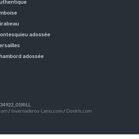
uthentique
mboise
irabeau
ontesquieu adossée
ersailles
hambord adossée
R334922_01RILL
com
/
Invernaderos-Lams.com
/
Doviris.com