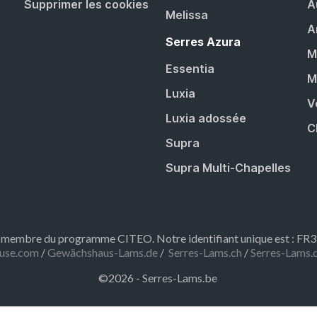
Supprimer les cookies
A
Melissa
A
Serres Azura
M
Essentia
M
Luxia
V
Luxia adossée
C
Supra
Supra Multi-Chapelles
embre du programme CITEO. Notre identifiant unique est : F
use.com
/
Gewächshaus-Lams.de
/
Serres-Lams.ch
/
Serres-Lams.
©2026 - Serres-Lams.be