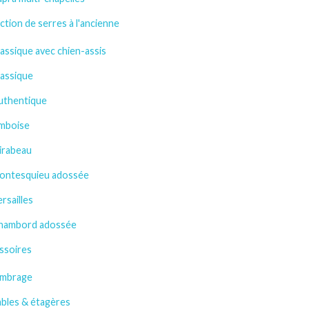
ction de serres à l'ancienne
assique avec chien-assis
lassique
uthentique
mboise
irabeau
ontesquieu adossée
rsailles
hambord adossée
ssoires
mbrage
ables & étagères