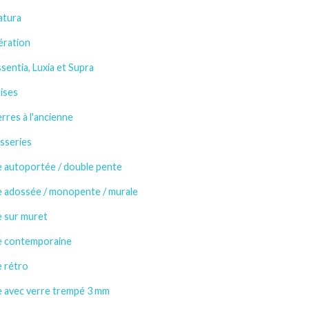
atura
ération
sentia, Luxia et Supra
ises
rres à l'ancienne
sseries
e autoportée / double pente
e adossée / monopente / murale
e sur muret
e contemporaine
e rétro
e avec verre trempé 3 mm