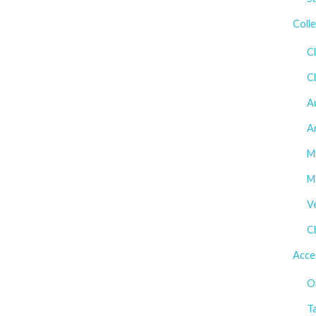
Colle
Cl
C
A
A
M
M
Ve
C
Acce
O
T