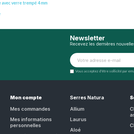
e avec verre trempé 4 mm
e
Newsletter
Recevez les dernières nouvelle
Vous acceptez d'être sollicité par e
Mon compte
Serres Natura
S
Mes commandes
Allium
C
a
Mes informations
Laurus
personnelles
C
Aloé