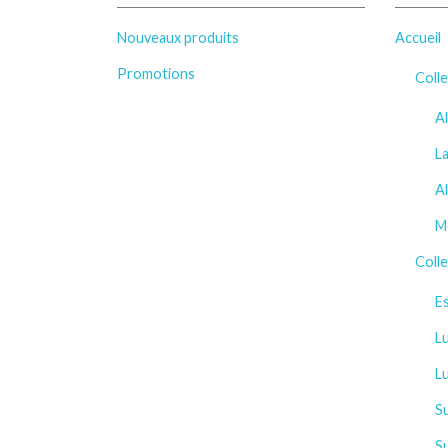
Nouveaux produits
Accueil
Promotions
Colle
Al
L
A
Mé
Colle
Es
Lu
L
S
Su