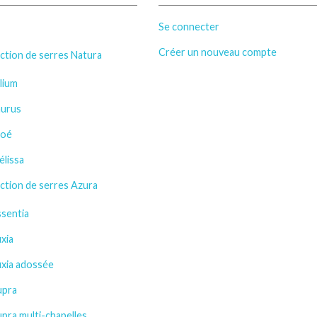
Se connecter
Créer un nouveau compte
ction de serres Natura
lium
aurus
loé
lissa
ction de serres Azura
sentia
xia
uxia adossée
upra
pra multi-chapelles