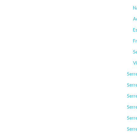
N
A
Es
Fr
Se
Vi
Serr
Serr
Serr
Serr
Serr
Serr